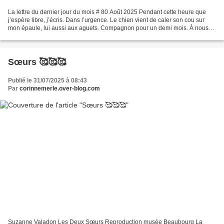
La lettre du dernier jour du mois # 80 Août 2025 Pendant cette heure que
j’espère libre, j’écris. Dans l’urgence. Le chien vient de caler son cou sur
mon épaule, lui aussi aux aguets. Compagnon pour un demi mois. À nous
les balades entre les gouttes....
Sœurs 🥰🥰🥰
Publié le 31/07/2025 à 08:43
Par
corinnemerle.over-blog.com
Suzanne Valadon Les Deux Sœurs Reproduction musée Beaubourg La