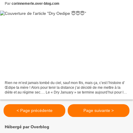
Par
corinnemerle.over-blog.com
Rien ne m’est jamais tombé du ciel, sauf mon fils, mais ça, c’est l’histoire d’
Œdipe ta mère ! Alors pour tenir la distance j’ai décidé de me mettre à la
diète et au régime sec…. Le « Dry January » se termine aujourd’hui pour le
commun des mortels. Pour...
< Page précédente
Page suivante >
Hébergé par Overblog