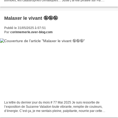
bombes, les catastrophes climatiques… Juste j’ai été piratée sur FB.
Pourquoi ? Je n’en sais rien...
Malaxer le vivant 🤪🤪🤪
Publié le 31/05/2025 à 07:51
Par
corinnemerle.over-blog.com
La lettre du dernier jour du mois # 77 Mai 2025 Je suis ressortie de
l’exposition de Suzanne Valadon toute vibrante, remplie de couleurs,
d’énergie. C’est ça, je me sentais pleine, palpitante, nourrie par cette
fabuleuse artiste. Touchée, je l’ai été,...