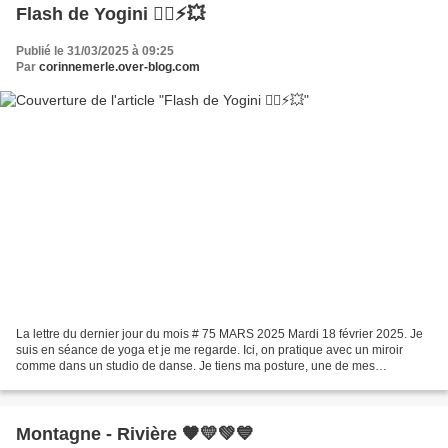
Flash de Yogini 🧘‍♀️⚡💥
Publié le 31/03/2025 à 09:25
Par
corinnemerle.over-blog.com
La lettre du dernier jour du mois # 75 MARS 2025 Mardi 18 février 2025. Je
suis en séance de yoga et je me regarde. Ici, on pratique avec un miroir
comme dans un studio de danse. Je tiens ma posture, une de mes
préférées, l’arc debout. Je respire, je...
Montagne - Rivière 🧡💛💚💙