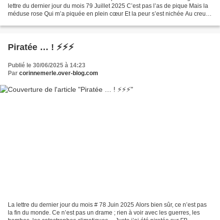
lettre du dernier jour du mois 79 Juillet 2025 C’est pas l’as de pique Mais la
méduse rose Qui m’a piquée en plein cœur Et la peur s’est nichée Au creux
des reins Ma sœur On s’est serrées...
Piratée … ! ⚡⚡⚡
Publié le 30/06/2025 à 14:23
Par
corinnemerle.over-blog.com
La lettre du dernier jour du mois # 78 Juin 2025 Alors bien sûr, ce n’est pas
la fin du monde. Ce n’est pas un drame ; rien à voir avec les guerres, les