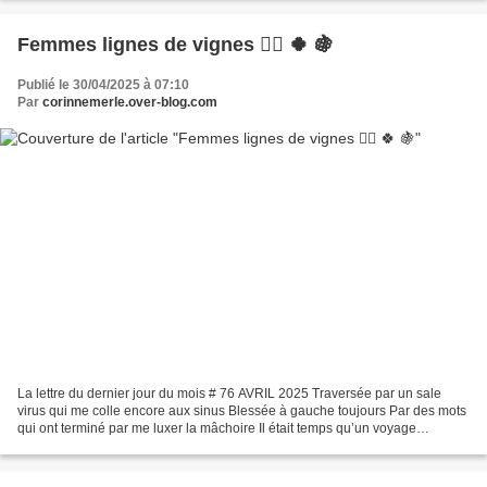
Femmes lignes de vignes 🦹‍♀️ 🍀 🍇
Publié le 30/04/2025 à 07:10
Par
corinnemerle.over-blog.com
La lettre du dernier jour du mois # 76 AVRIL 2025 Traversée par un sale
virus qui me colle encore aux sinus Blessée à gauche toujours Par des mots
qui ont terminé par me luxer la mâchoire Il était temps qu’un voyage
cellulaire s’opère Et même si l’heure...