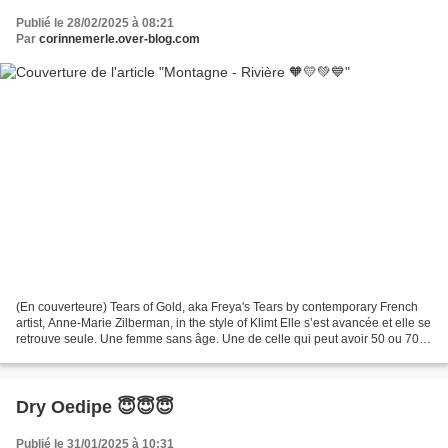
Publié le 28/02/2025 à 08:21
Par
corinnemerle.over-blog.com
(En couverteure) Tears of Gold, aka Freya's Tears by contemporary French
artist, Anne-Marie Zilberman, in the style of Klimt Elle s’est avancée et elle se
retrouve seule. Une femme sans âge. Une de celle qui peut avoir 50 ou 70
ans. Selon la lumière et...
Dry Oedipe 😇😇😇
Publié le 31/01/2025 à 10:31