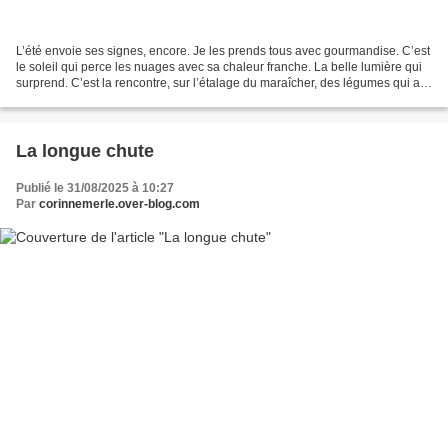
L’été envoie ses signes, encore. Je les prends tous avec gourmandise. C’est
le soleil qui perce les nuages avec sa chaleur franche. La belle lumière qui
surprend. C’est la rencontre, sur l’étalage du maraîcher, des légumes qui a
priori n’ont rien à faire...
La longue chute
Publié le 31/08/2025 à 10:27
Par
corinnemerle.over-blog.com