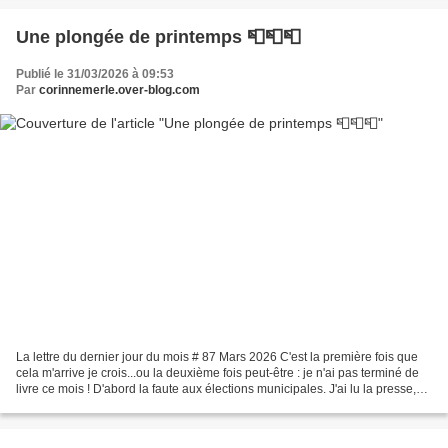
Une plongée de printemps 📮📮📮
Publié le 31/03/2026 à 09:53
Par
corinnemerle.over-blog.com
La lettre du dernier jour du mois # 87 Mars 2026 C'est la première fois que
cela m'arrive je crois...ou la deuxième fois peut-être : je n'ai pas terminé de
livre ce mois ! D'abord la faute aux élections municipales. J'ai lu la presse,
enfin plus que d'habitude,...