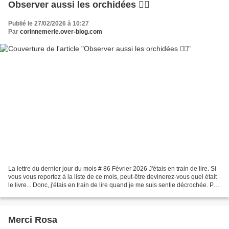
Observer aussi les orchidées 💁‍♀️
Publié le 27/02/2026 à 10:27
Par
corinnemerle.over-blog.com
La lettre du dernier jour du mois # 86 Février 2026 J'étais en train de lire. Si
vous vous reportez à la liste de ce mois, peut-être devinerez-vous quel était
le livre... Donc, j'étais en train de lire quand je me suis sentie décrochée. Pas
à cause du...
Merci Rosa