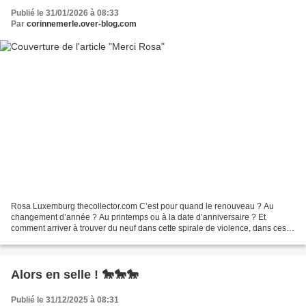
Publié le 31/01/2026 à 08:33
Par
corinnemerle.over-blog.com
Rosa Luxemburg thecollector.com C’est pour quand le renouveau ? Au
changement d’année ? Au printemps ou à la date d’anniversaire ? Et
comment arriver à trouver du neuf dans cette spirale de violence, dans ces
catastrophes qui s’enchainent et cette sidération...
Alors en selle ! 🐎🐎🐎
Publié le 31/12/2025 à 08:31