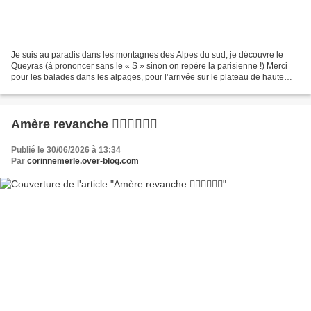
Je suis au paradis dans les montagnes des Alpes du sud, je découvre le
Queyras (à prononcer sans le « S » sinon on repère la parisienne !) Merci
pour les balades dans les alpages, pour l’arrivée sur le plateau de haute
altitude qui m’a évoqué des images...
Amère revanche 🦹‍♀️🦹‍♀️🦹‍♀️
Publié le 30/06/2026 à 13:34
Par
corinnemerle.over-blog.com