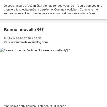
Je vous rassure : l'océan était bien au rendez-vous. Je m'y suis trempée une
première fois, et baignée la deuxième. Comme c'était bon. Comme je me
sentais vivante. Avec une de mes amies nous étions seules dans l'eau,
seules au monde. La troisième nous...
Bonne nouvelle 💃💃💃
Publié le 08/05/2026 à 14:33
Par
corinnemerle.over-blog.com
Mon solo a deux nouveaux créneaux ! Billetterie