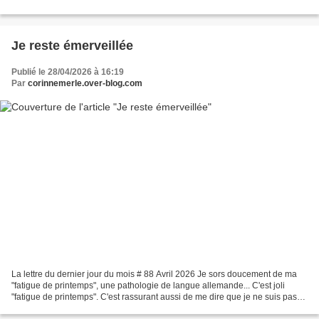
Je reste émerveillée
Publié le 28/04/2026 à 16:19
Par
corinnemerle.over-blog.com
La lettre du dernier jour du mois # 88 Avril 2026 Je sors doucement de ma
"fatigue de printemps", une pathologie de langue allemande... C'est joli
"fatigue de printemps". C'est rassurant aussi de me dire que je ne suis pas
seule à ressentir cette fatigue....