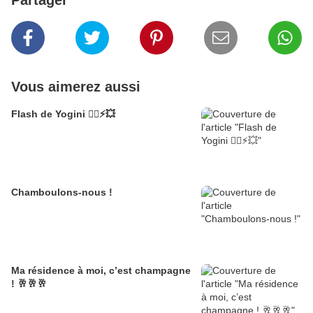
Partager
Vous aimerez aussi
Flash de Yogini 🧘‍♀️⚡💥
Chamboulons-nous !
Ma résidence à moi, c’est champagne
! 🥂🥂🥂