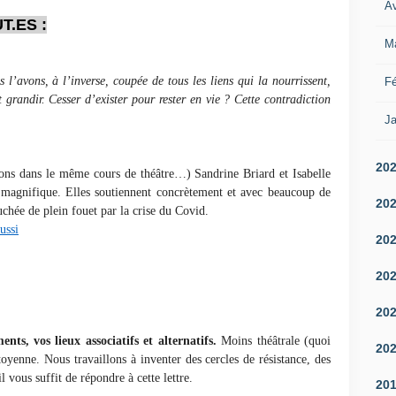
Av
.ES :
M
l’avons, à l’inverse, coupée de tous les liens qui la nourrissent,
Fé
t grandir. Cesser d’exister pour rester en vie ? Cette contradiction
Ja
20
ons dans le même cours de théâtre…) Sandrine Briard et Isabelle
 magnifique. Elles soutiennent concrètement et avec beaucoup de
20
chée de plein fouet par la crise du Covid.
ussi
20
20
20
nts, vos lieux associatifs et alternatifs.
Moins théâtrale (quoi
20
yenne. Nous travaillons à inventer des cercles de résistance, des
il vous suffit de répondre à cette lettre.
20