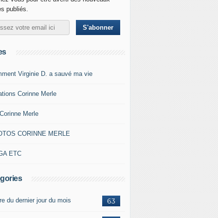
es publiés.
es
ment Virginie D. a sauvé ma vie
ations Corinne Merle
Corinne Merle
OTOS CORINNE MERLE
GA ETC
gories
re du dernier jour du mois
63