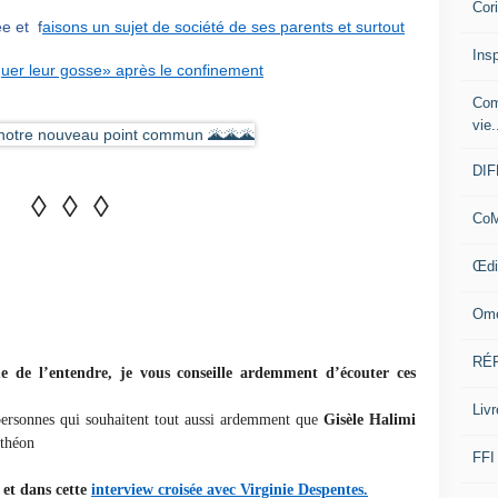
Cor
e et f
aisons un sujet de société de ses parents et surtout
Insp
uer leur gosse» après le confinement
Com
vie.
DI
◊ ◊ ◊
CoM
Œdi
Ome
RÉ
e de l’entendre, je vous conseille ardemment d’écouter ces
Livr
s personnes qui souhaitent tout aussi ardemment que
Gisèle Halimi
théon
FFI
et dans cette
interview croisée avec Virginie Despentes.