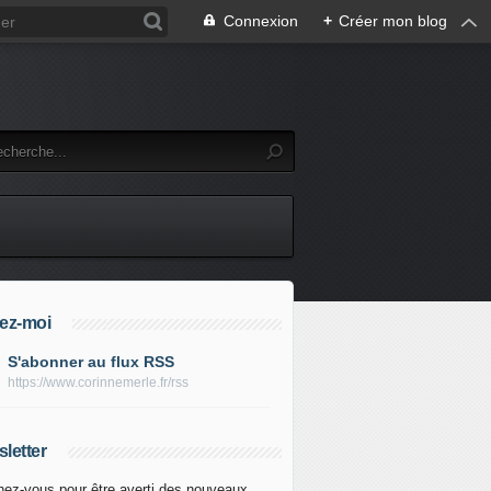
Connexion
+
Créer mon blog
ez-moi
S'abonner au flux RSS
https://www.corinnemerle.fr/rss
letter
ez-vous pour être averti des nouveaux