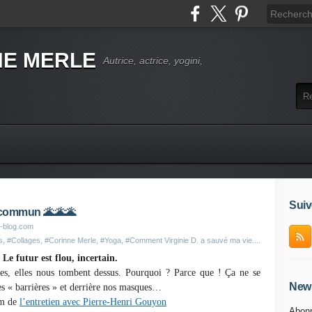
NE MERLE
Autrice, actrice, yogini,
Suiv
t commun 🌋🌋🌋
r-blog.com
s
,
#Collages
,
#Corinne Merle
,
#Yoga
,
#Comment Virginie D. a sauvé ma vie....
Le futur est flou, incertain.
es, elles nous tombent dessus. Pourquoi ? Parce que ! Ça ne se
News
tes « barrières » et derrière nos masques…
nom de
l’entretien avec Pierre-Henri Gouyon
Abonn