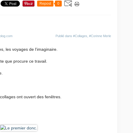
Repost
0
-blog.com
Publié dans
#Collages
,
#Corinne Merle
, les voyages de l'imaginaire.
te que procure ce travail.
e.
collages ont ouvert des fenêtres.