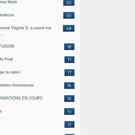
inne Merle
62
iratrices
50
ment Virginie D. a sauvé ma
48
...
FFUSION
18
e Prod
17
pe ta mère !
17
lettes Amoureuses
16
PARATIONS EN COURS
16
e
14
12