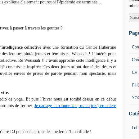
us explique clairement pourquoi l'épidémie est terminée...
articl
ivez à passer à travers les gouttes ?
Pag
Com
ntelligence collective
avec une formation du Centre Hubertine
er des femmes plutôt jeunes et féministes. Wouaaah ! L’intérêt pour
Cré
collective. Re Wouaaah !! J’avais approché cette intelligence il y a
éjà conquise et inspirée. Ces deux jours m’ont donné des désirs et
CV 
uvelles envies de prises de parole pendant mon spectacle, mais
PH
vite.
YO
tudio de yoga. Et puis l’hiver nous est tombé dessus en ce début
ontraints de fermer.
Je partage la tribune zen, mais (très) en colère
Caté
Lett
’être DJ pour cocher tous les métiers d’incertitude !