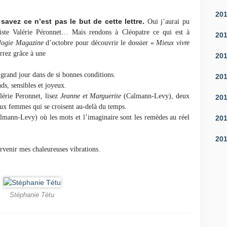
20
 savez ce n’est pas le but de cette lettre.
Oui j’aurai pu
aliste Valérie Péronnet… Mais rendons à Cléopatre ce qui est à
20
logie Magazine
d’octobre pour découvrir le dossier «
Mieux vivre
rrez grâce à une
20
 grand jour dans de si bonnes conditions.
20
ds, sensibles et joyeux.
alérie Peronnet, lisez
Jeanne et Marguerite
(Calmann-Levy), deux
20
deux femmes qui se croisent au-delà du temps.
mann-Levy) où les mots et l’imaginaire sont les remèdes au réel
20
20
parvenir mes chaleureuses vibrations.
Stéphanie Tétu