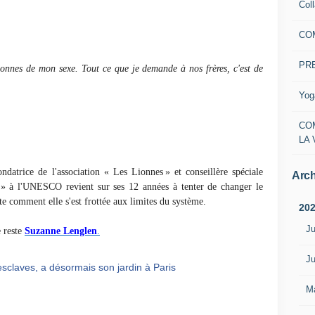
Col
CO
PR
onnes de mon sexe. Tout ce que je demande à nos frères, c'est de
Yog
CO
LA 
ondatrice de l'association « Les Lionnes » et conseillère spéciale
Arch
s » à l'UNESCO revient sur ses 12 années à tenter de changer le
nte comment elle s'est frottée aux limites du système.
20
Ju
e reste
Suzanne Lenglen
.
Ju
esclaves, a désormais son jardin à Paris
M