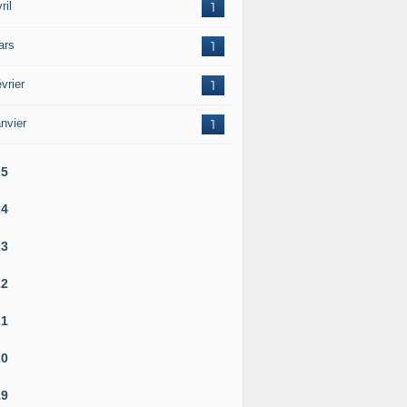
ril
1
ars
1
vrier
1
nvier
1
25
24
23
22
21
20
19