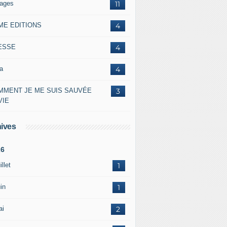
lages
11
ME EDITIONS
4
ESSE
4
a
4
MMENT JE ME SUIS SAUVÉE
3
VIE
ives
26
illet
1
in
1
ai
2