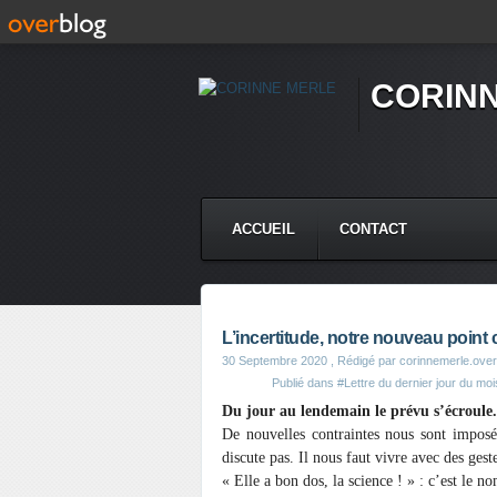
CORIN
ACCUEIL
CONTACT
L’incertitude, notre nouveau poin
30 Septembre 2020
, Rédigé par corinnemerle.ove
Publié dans
#Lettre du dernier jour du moi
Du jour au lendemain le prévu s’écroule. 
De nouvelles contraintes nous sont imposé
discute pas. Il nous faut vivre avec des ges
« Elle a bon dos, la science ! » : c’est le 