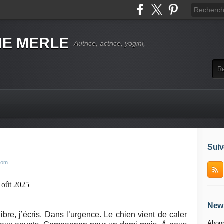
NE MERLE
Autrice, actrice, yogini,
Suiv
.com
A
oût
2025
News
bre, j’écris. Dans l’urgence. Le chien vient de caler
Abonn