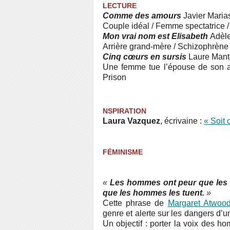
LECTURE
Comme des amours
Javier Marias
Couple idéal / Femme spectatrice /
Mon vrai nom est Elisabeth
Adèle
Arrière grand-mère / Schizophrène ?
Cinq cœurs en sursis
Laure Mante
Une femme tue l’épouse de son ama
Prison
NSPIRATION
Laura Vazquez
, écrivaine :
« Soit 
FÉMINISME
«
Les hommes ont peur que les
que les hommes les tuent.
»
Cette phrase de
Margaret Atwoo
genre et alerte sur les dangers d’u
Un objectif : porter la voix des 