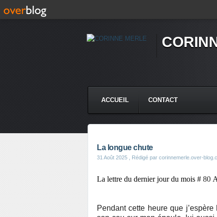
CORIN
ACCUEIL
CONTACT
La longue chute
31 Août 2025
, Rédigé par corinnemerle.over-blog
La lettre du dernier jour du mois #
80
Pendant cette heure que j’espère li