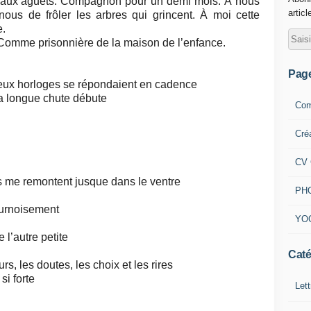
i aux aguets. Compagnon pour un demi mois. À nous
articl
nous de frôler les arbres qui grincent. À moi cette
e.
 Comme prisonnière de la maison de l’enfance.
Pag
eux horloges se répondaient en cadence
 la longue chute débute
Com
Cré
CV 
s me remontent jusque dans le ventre
PH
sournoisement
YO
 l’autre petite
Caté
, les doutes, les choix et les rires
si forte
Lett