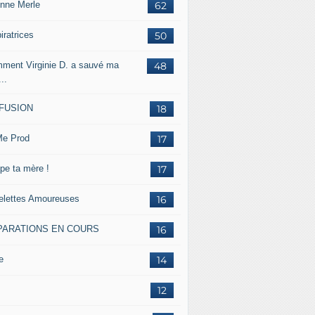
inne Merle
62
iratrices
50
ment Virginie D. a sauvé ma
48
...
FFUSION
18
e Prod
17
pe ta mère !
17
lettes Amoureuses
16
PARATIONS EN COURS
16
e
14
12