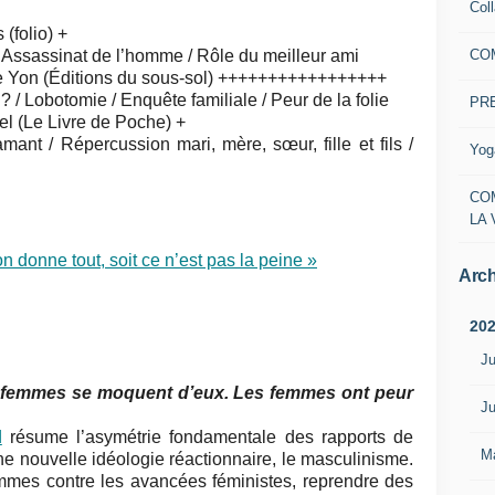
Col
 (folio) +
CO
 Assassinat de l’homme / Rôle du meilleur ami
 Yon (Éditions du sous-sol) +++++++++++++++++
 / Lobotomie / Enquête familiale / Peur de la folie
PR
l (Le Livre de Poche) +
nt / Répercussion mari, mère, sœur, fille et fils /
Yog
CO
LA 
on donne tout, soit ce n’est pas la peine »
Arch
20
Ju
 femmes se moquent d’eux. Les femmes ont peur
Ju
d
résume l’asymétrie fondamentale des rapports de
M
ne nouvelle idéologie réactionnaire, le masculinisme.
hommes contre les avancées féministes, reprendre des