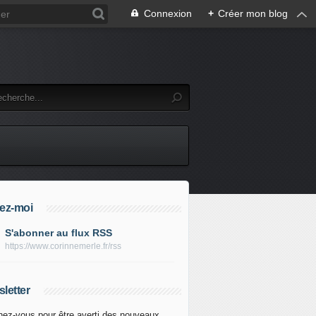
Connexion
+
Créer mon blog
ez-moi
S'abonner au flux RSS
https://www.corinnemerle.fr/rss
letter
ez-vous pour être averti des nouveaux