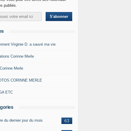
es publiés.
es
ment Virginie D. a sauvé ma vie
ations Corinne Merle
Corinne Merle
OTOS CORINNE MERLE
GA ETC
gories
re du dernier jour du mois
63