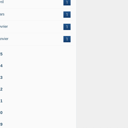
ril
1
ars
1
vrier
1
nvier
1
25
24
23
22
21
20
19