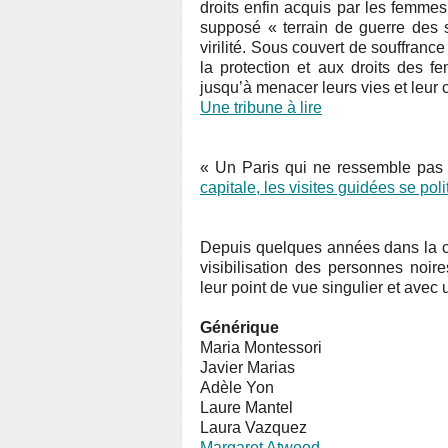
droits enfin acquis par les femme
supposé « terrain de guerre des s
virilité. Sous couvert de souffranc
la protection et aux droits des f
jusqu’à menacer leurs vies et leur 
Une tribune à lire
« Un Paris qui ne ressemble pas à
capitale, les visites guidées se poli
Depuis quelques années dans la ca
visibilisation des personnes noir
leur point de vue singulier et avec u
Générique
Maria Montessori
Javier Marias
Adèle Yon
Laure Mantel
Laura Vazquez
Margaret Atwood