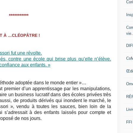
Cor
Insp
***********
Com
vie.
ST À …CLÉOPÂTRE !
DI
ori fut une révolte.
CoM
gés, contre une école qui brise plus qu’elle n’élève.
confiance aux enfants. »
Œdi
méthode adoptée dans le monde entier »…
Ome
 premier d’un apprentissage par les manipulations,
ire un business lucratif dans des écoles privées très
RÉ
aussi, de produits dérivés qui inondent le marché, le
sori », vendu à toutes les sauces, bien loin de la
Livr
 s’adressait à des enfants laissés pour compte et
proposé de nos jours.
FFI