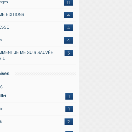
lages
11
ME EDITIONS
4
ESSE
4
a
4
MMENT JE ME SUIS SAUVÉE
3
VIE
ives
26
illet
1
in
1
ai
2