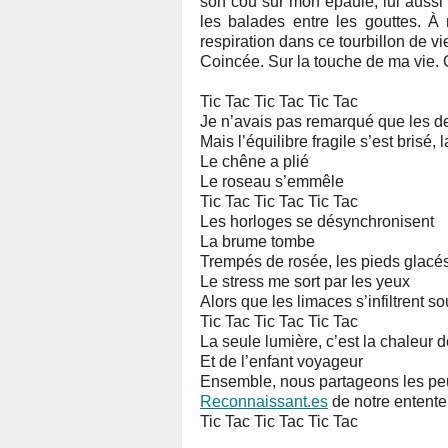
son cou sur mon épaule, lui auss
les balades entre les gouttes. À 
respiration dans ce tourbillon de vi
Coincée. Sur la touche de ma vie.
Tic Tac Tic Tac Tic Tac
Je n’avais pas remarqué que les d
Mais l’équilibre fragile s’est brisé,
Le chêne a plié
Le roseau s’emmêle
Tic Tac Tic Tac Tic Tac
Les horloges se désynchronisent
La brume tombe
Trempés de rosée, les pieds glacé
Le stress me sort par les yeux
Alors que les limaces s’infiltrent 
Tic Tac Tic Tac Tic Tac
La seule lumière, c’est la chaleur de
Et de l’enfant voyageur
Ensemble, nous partageons les peurs
Reconnaissant.es
de notre entente 
Tic Tac Tic Tac Tic Tac