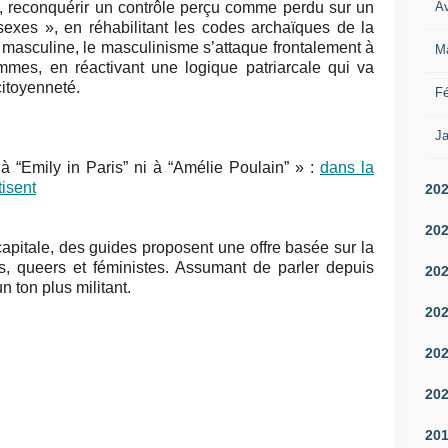
Av
s, reconquérir un contrôle perçu comme perdu sur un
exes », en réhabilitant les codes archaïques de la
e masculine, le masculinisme s’attaque frontalement à
M
emmes, en réactivant une logique patriarcale qui va
citoyenneté.
Fé
Ja
 “Emily in Paris” ni à “Amélie Poulain” » :
dans la
tisent
20
20
pitale, des guides proposent une offre basée sur la
es, queers et féministes. Assumant de parler depuis
20
n ton plus militant.
20
20
20
20