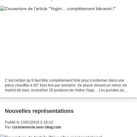
C’est certain qu’il faut être complètement folle pour s’enfermer dans une
pièce chauffée à 40° trois fois par semaine. Se placer devant un miroir, en
maillot de bain, enchaîner 26 postures de Hatha Yoga… Les puristes du
yoga lèvent déjà les yeux au ciel,...
Nouvelles représentations
Publié le 13/01/2016 à 18:12
Par
corinnemerle.over-blog.com