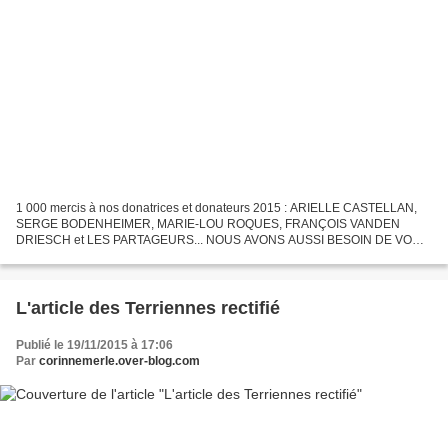
1 000 mercis à nos donatrices et donateurs 2015 : ARIELLE CASTELLAN,
SERGE BODENHEIMER, MARIE-LOU ROQUES, FRANÇOIS VANDEN
DRIESCH et LES PARTAGEURS... NOUS AVONS AUSSI BESOIN DE VOUS
: 1/ pour poursuivre nos actions. 2/ pour en engager d’autres. 2015...
L'article des Terriennes rectifié
Publié le 19/11/2015 à 17:06
Par
corinnemerle.over-blog.com