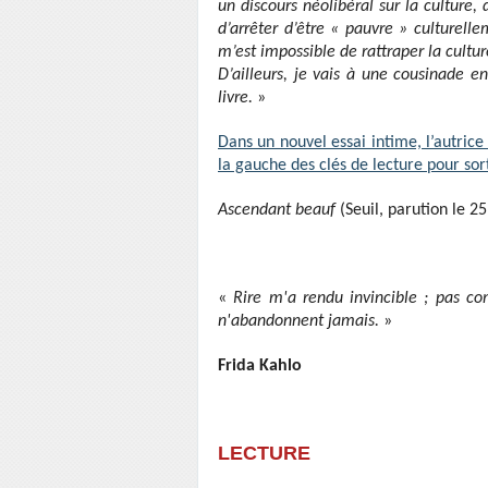
un discours néolibéral sur la culture, 
d’arrêter d’être « pauvre » culturelle
m’est impossible de rattraper la culture 
D’ailleurs, je vais à une cousinade e
livre.
»
Dans un nouvel essai intime, l’autric
la gauche des clés de lecture pour sor
Ascendant beauf
(Seuil, parution le 25
«
Rire m'a rendu invincible ; pas 
n'abandonnent jamais.
»
Frida Kahlo
LECTURE