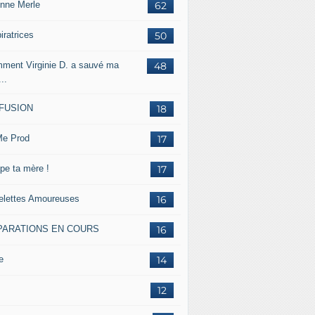
inne Merle
62
iratrices
50
ment Virginie D. a sauvé ma
48
...
FFUSION
18
e Prod
17
pe ta mère !
17
lettes Amoureuses
16
PARATIONS EN COURS
16
e
14
12