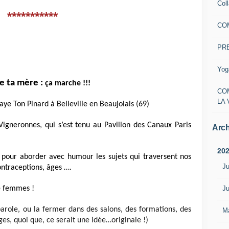
Col
***********
CO
PR
Yog
e ta mère :
ça marche !!!
CO
LA 
n Paye Ton Pinard à Belleville en Beaujolais (69)
s Vigneronnes, qui s’est tenu au
Pavillon des Canaux Paris
Arch
20
 pour aborder avec humour les sujets qui traversent nos
Ju
contraceptions, âges ….
Ju
e femmes !
arole, ou la fermer dans des salons, des formations, des
M
es, quoi que, ce serait une idée…originale !)