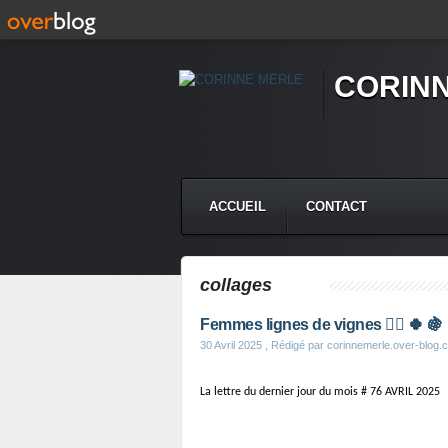
CORIN
ACCUEIL
CONTACT
collages
Femmes lignes de vignes 🦹‍♀️ 🍀 🍇
30 Avril 2025
, Rédigé par corinnemerle.over-blog.
La lettre du dernier jour du mois # 76 AVRIL 2025