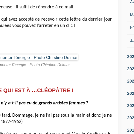
Av
eneuse : il suffit de répondre à ce mail.
M
 qui avez accepté de recevoir cette lettre du dernier jour
ulées vous pouvez l’arrêter en un clic !
Fé
Ja
20
monter l'énergie - Photo Chirstine Delmar
20
20
 QUI EST À …CLÉOPÂTRE !
20
n’y a-t-il pas eu de grands artistes femmes ?
20
s tard. Dommage, je ne l’ai pas sous la main et donc je ne
20
(1877-1962)
20