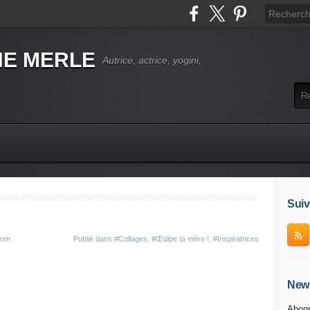
NE MERLE
Autrice, actrice, yogini,
Suiv
com
Publié dans
#Collages
,
#Œdipe ta mère !
,
#Inspiratrices
News
Abonn