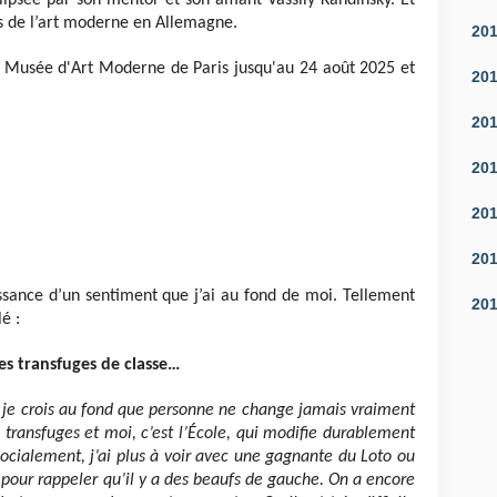
lipsée par son mentor et son amant Vassily Kandinsky. Et
es de l’art moderne en Allemagne.
20
 Musée d'Art Moderne de Paris jusqu'au 24 août 2025 et
20
20
20
20
20
ssance d’un sentiment que j’ai au fond de moi. Tellement
20
lé :
des transfuges de classe…
 je crois au fond que personne ne change jamais vraiment
s transfuges et moi, c’est l’École, qui modifie durablement
socialement, j’ai plus à voir avec une gagnante du Loto ou
là pour rappeler qu’il y a des beaufs de gauche. On a encore