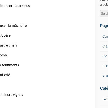
articl
le encore aux sinus
Pag
luxer la mâchoire
s’opère
Com
astre chéri
Cré
plomb
CV 
s sentiments
PH
nt crié
YO
Caté
de leurs vignes
Lett