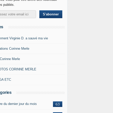
es publiés.
es
ment Virginie D. a sauvé ma vie
ations Corinne Merle
Corinne Merle
OTOS CORINNE MERLE
GA ETC
gories
re du dernier jour du mois
63