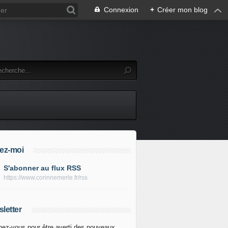
Connexion
+
Créer mon blog
ez-moi
S'abonner au flux RSS
https://www.corinnemerle.fr/rss
letter
ez-vous pour être averti des nouveaux