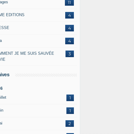
lages
11
ME EDITIONS
4
ESSE
4
a
4
MMENT JE ME SUIS SAUVÉE
3
VIE
ives
26
illet
1
in
1
ai
2