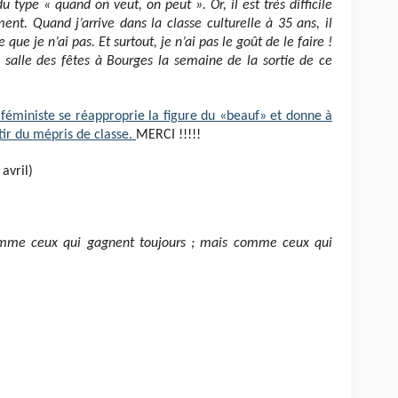
du type « quand on veut, on peut ». Or, il est très difficile
ment. Quand j’arrive dans la classe culturelle à 35 ans, il
que je n’ai pas. Et surtout, je n’ai pas le goût de le faire !
n salle des fêtes à Bourges la semaine de la sortie de ce
e féministe se réapproprie la figure du «beauf» et donne à
tir du mépris de classe.
MERCI !!!!!
 avril)
comme ceux qui gagnent toujours ; mais comme ceux qui