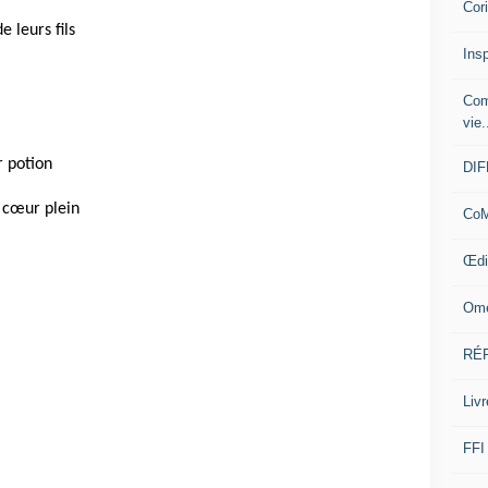
Cor
 leurs fils
Insp
Com
vie.
r potion
DI
 cœur plein
CoM
Œdi
Ome
RÉ
Livr
FFI