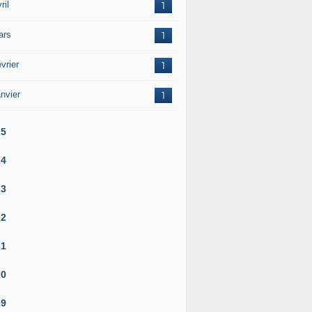
ril
1
ars
1
vrier
1
nvier
1
25
24
23
22
21
20
19