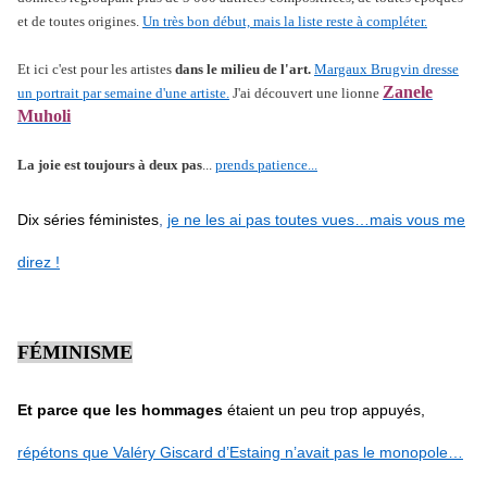
et de toutes origines.
Un très bon début, mais la liste reste à compléter.
Et ici c'est pour les artistes
dans le milieu de l'art.
Margaux Brugvin dresse
Zanele
un portrait par semaine d'une artiste.
J'ai découvert une lionne
Muholi
La joie est toujours à deux pas
...
prends patience...
Dix séries féministes
,
je ne les ai pas toutes vues…mais vous me
direz !
FÉMINISME
Et parce que les hommages
étaient un peu trop appuyés,
répétons que Valéry Giscard d’Estaing n’avait pas le monopole…