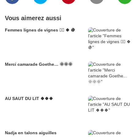
Vous aimerez aussi
Femmes lignes de vignes 🦹‍♀️ 🍀 🍇
Merci camarade Goethe… 🌞🌞🌞
AU SAUT DU LIT 🍀🍀🍀
Nadja en talons aiguilles