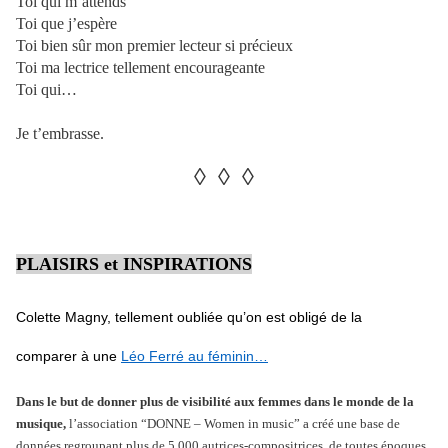
Toi qui m’attends
Toi que j’espère
Toi bien sûr mon premier lecteur si précieux
Toi ma lectrice tellement encourageante
Toi qui…
Je t’embrasse.
◊ ◊ ◊
PLAISIRS et INSPIRATIONS
Colette Magny,
tellement oubliée qu’on est obligé de la
comparer à une
Léo Ferré au féminin…
Dans le but de donner plus de visibilité aux femmes dans le monde de la
musique,
l’association “DONNE – Women in music” a créé une base de
données regroupant plus de 5 000 autrices-compositrices, de toutes époques