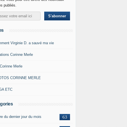
es publiés.
es
ment Virginie D. a sauvé ma vie
ations Corinne Merle
Corinne Merle
OTOS CORINNE MERLE
GA ETC
gories
re du dernier jour du mois
63