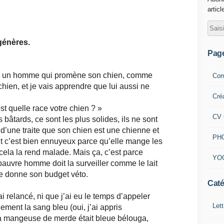
articl
génères.
Pag
ntre un homme qui promène son chien, comme
Com
hien, et je vais apprendre que lui aussi ne
Cré
st quelle race votre chien ? »
CV 
s bâtards, ce sont les plus solides, ils ne sont
 d’une traite que son chien est une chienne et
PH
 Et c’est bien ennuyeux parce qu’elle mange les
 cela la rend malade. Mais ça, c’est parce
YO
 pauvre homme doit la surveiller comme le lait
 me donne son budget véto.
Caté
ai relancé, ni que j’ai eu le temps d’appeler
Lett
lement la sang bleu (oui, j’ai appris
 mangeuse de merde était bleue bélouga,