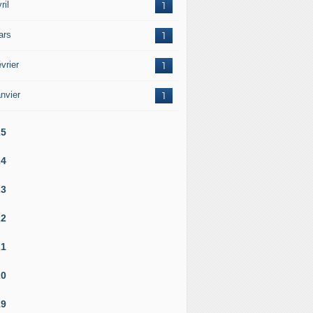
ril
1
ars
1
vrier
1
nvier
1
25
24
23
22
21
20
19