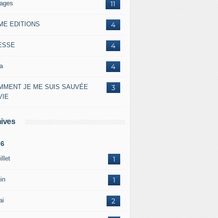
lages
11
ME EDITIONS
4
ESSE
4
a
4
MMENT JE ME SUIS SAUVÉE
3
VIE
ives
26
illet
1
in
1
ai
2