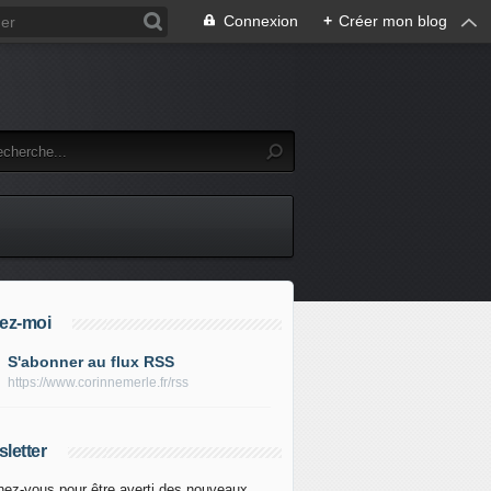
Connexion
+
Créer mon blog
ez-moi
S'abonner au flux RSS
https://www.corinnemerle.fr/rss
letter
ez-vous pour être averti des nouveaux