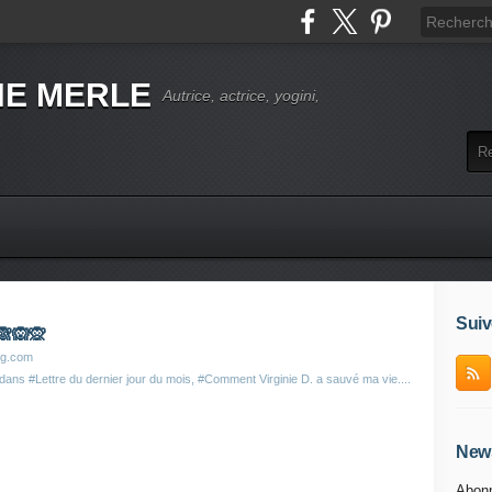
NE MERLE
Autrice, actrice, yogini,
Suiv
🙈🙉🙊
og.com
 dans
#Lettre du dernier jour du mois
,
#Comment Virginie D. a sauvé ma vie....
News
Abonn