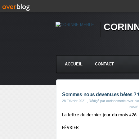
CORIN
ACCUEIL
CONTACT
Sommes-nous devenu.es bêtes ? 
28 Février 2021
, Rédigé par corinnemerle.over-bl
Publié
La lettre du dernier jour du mois #26
FÉVRIER