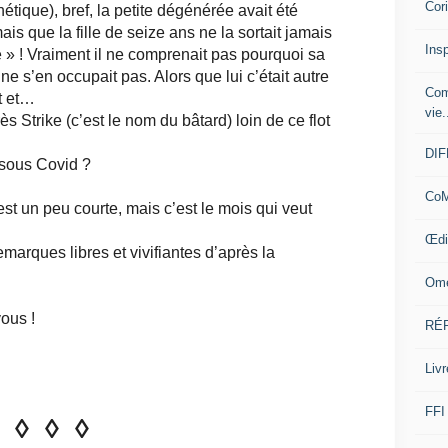
Cor
nétique), bref, la petite dégénérée avait été
ais que la fille de seize ans ne la sortait jamais
Insp
é » ! Vraiment il ne comprenait pas pourquoi sa
e ne s’en occupait pas. Alors que lui c’était autre
Com
nt et…
vie.
s Strike (c’est le nom du bâtard) loin de ce flot
DI
sous Covid ?
CoM
st un peu courte, mais c’est le mois qui veut
Œdi
marques libres et vivifiantes d’après la
Ome
ous !
RÉ
Livr
FFI
◊ ◊ ◊