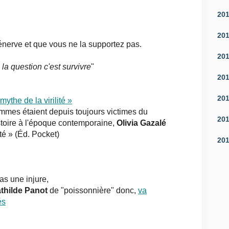
20
20
énerve et que vous ne la supportez pas.
20
r, la question c'est survivre
"
20
20
ythe de la virilité »
mmes étaient depuis toujours victimes du
20
istoire à l'époque contemporaine,
Olivia Gazalé
ité » (Éd. Pocket)
20
as une injure,
thilde Panot
de "poissonnière" donc,
va
és