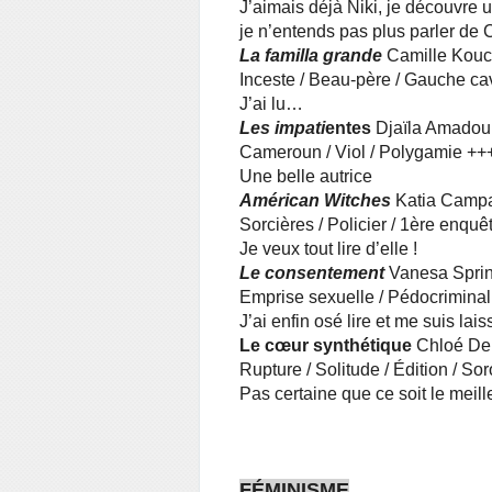
J’aimais déjà Niki, je découvre u
je n’entends pas plus parler de C
La familla grande
Camille Kouc
Inceste / Beau-père / Gauche cav
J’ai lu…
Les impati
entes
Djaïla Amadou 
Cameroun / Viol / Polygamie ++
Une belle autrice
Américan Witches
Katia Campa
Sorcières / Policier / 1ère enqu
Je veux tout lire d’elle !
Le consentement
Vanesa Sprin
Emprise sexuelle / Pédocriminali
J’ai enfin osé lire et me suis lai
Le cœur synthétique
Chloé De
Rupture / Solitude / Édition / Sor
Pas certaine que ce soit le meil
FÉMINISME