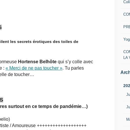
Col
CO
S
PR
Yog
lent les secrets érotiques des toiles de
CO
LA 
erformeuse
Hortense Belhôte
qui s’y colle avec
e :
« Merci de ne pas toucher »
. Tu parles
Arch
celle de toucher…
20
Ju
IS
ivres surtout en ce temps de pandémie…)
Ju
elio)
M
/ Artiste / Amoureuse +++++++++++++++++++