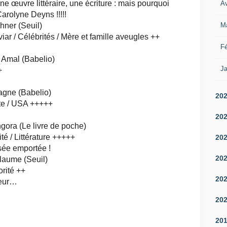
ne œuvre littéraire, une écriture : mais pourquoi
Av
arolyne Deyns !!!!!
M
hner (Seuil)
iar / Célébrités / Mère et famille aveugles ++
Fé
Amal (Babelio)
Ja
+
gne (Babelio)
20
ête / USA +++++
20
gora (Le livre de poche)
té / Littérature +++++
20
ssée emportée !
20
laume (Seuil)
orité ++
20
leur…
20
20