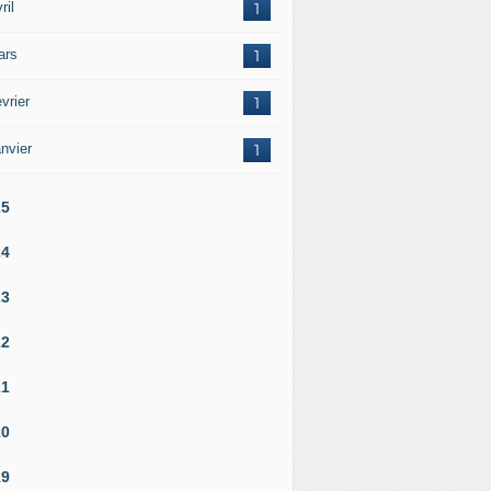
ril
1
ars
1
vrier
1
nvier
1
25
24
23
22
21
20
19