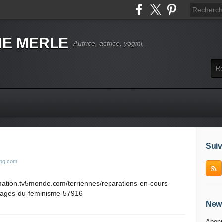
NE MERLE
Autrice, actrice, yogini,
Suiv
log.com
rmation.tv5monde.com/terriennes/reparations-en-cours-
isages-du-feminisme-57916
News
Abonn