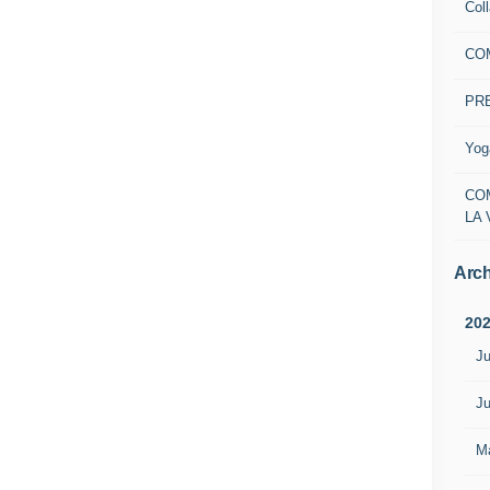
Col
CO
PR
Yog
CO
LA 
Arch
20
Ju
Ju
M