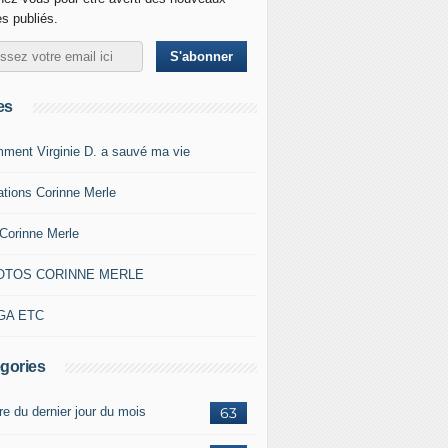
es publiés.
es
ment Virginie D. a sauvé ma vie
ations Corinne Merle
Corinne Merle
OTOS CORINNE MERLE
GA ETC
gories
re du dernier jour du mois
63