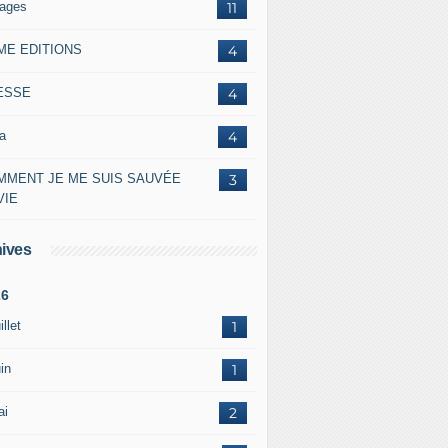
lages
11
ME EDITIONS
4
ESSE
4
a
4
MMENT JE ME SUIS SAUVÉE
3
VIE
ives
26
illet
1
in
1
ai
2