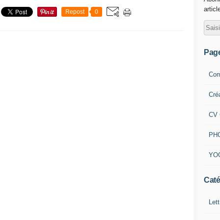
articl
Repost
0
Pag
Com
Cré
CV 
PH
YO
Caté
Lett