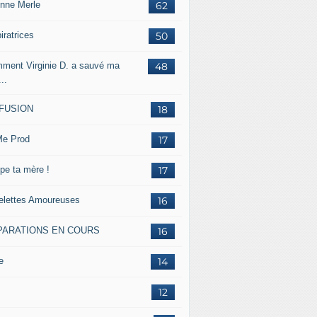
inne Merle
62
iratrices
50
ment Virginie D. a sauvé ma
48
...
FFUSION
18
e Prod
17
pe ta mère !
17
lettes Amoureuses
16
PARATIONS EN COURS
16
e
14
12