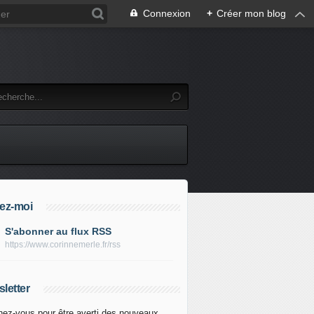
Connexion
+
Créer mon blog
ez-moi
S'abonner au flux RSS
https://www.corinnemerle.fr/rss
letter
ez-vous pour être averti des nouveaux