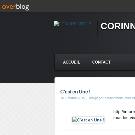
CORIN
ACCUEIL
CONTACT
C'est en Une !
16 Octobre 2015
, Rédigé par corinnemerle.over-b
http://info
tous-les-v