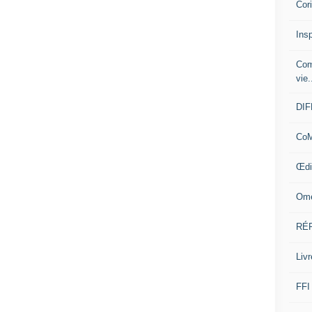
Cor
Insp
Com
vie.
DI
CoM
Œdi
Ome
RÉ
Livr
FFI