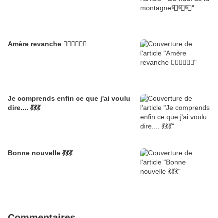
Amère revanche 🦹‍♀️🦹‍♀️🦹‍♀️
Je comprends enfin ce que j'ai voulu
dire.... 💃💃💃
Bonne nouvelle 💃💃💃
Commentaires