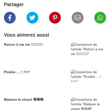
Partager
Vous aimerez aussi
Retour à ma vie 🦹‍♀️🦹‍♀️🦹‍♀️
Piratée … ! ⚡⚡⚡
Malaxer le vivant 🤪🤪🤪