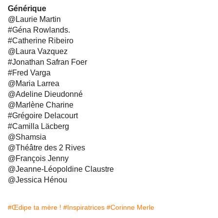
Générique
@Laurie Martin
#Géna Rowlands.
#Catherine Ribeiro
@Laura Vazquez
#Jonathan Safran Foer
#Fred Varga
@Maria Larrea
@Adeline Dieudonné
@Marlène Charine
#Grégoire Delacourt
#Camilla Läcberg
@Shamsia
@Théâtre des 2 Rives
@François Jenny
@Jeanne-Léopoldine Claustre
@Jessica Hénou
#Œdipe ta mère !
#Inspiratrices
#Corinne Merle