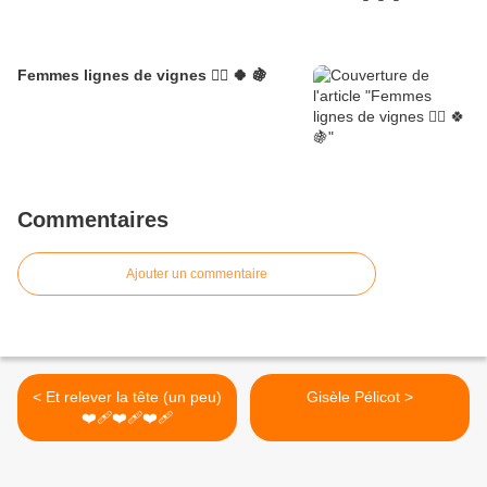
Femmes lignes de vignes 🦹‍♀️ 🍀 🍇
Commentaires
Ajouter un commentaire
< Et relever la tête (un peu)
Gisèle Pélicot >
❤️‍🩹❤️‍🩹❤️‍🩹