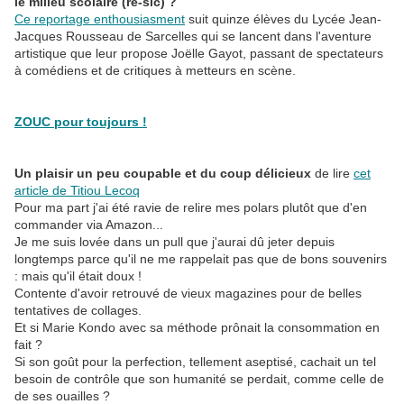
le milieu scolaire (re-sic) ?
Ce reportage enthousiasment
suit quinze élèves du Lycée Jean-
Jacques Rousseau de Sarcelles qui se lancent dans l'aventure
artistique que leur propose Joëlle Gayot, passant de spectateurs
à comédiens et de critiques à metteurs en scène.
ZOUC pour toujours !
Un plaisir un peu coupable et du coup délicieux
de lire
cet
article de Titiou Lecoq
Pour ma part j'ai été ravie de relire mes polars plutôt que d'en
commander via Amazon...
Je me suis lovée dans un pull que j'aurai dû jeter depuis
longtemps parce qu'il ne me rappelait pas que de bons souvenirs
: mais qu'il était doux !
Contente d'avoir retrouvé de vieux magazines pour de belles
tentatives de collages.
Et si Marie Kondo avec sa méthode prônait la consommation en
fait ?
Si son goût pour la perfection, tellement aseptisé, cachait un tel
besoin de contrôle que son humanité se perdait, comme celle de
de ses ouailles ?