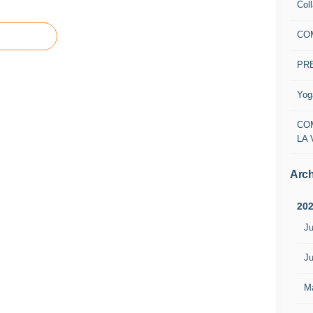
Col
CO
PR
Yog
CO
LA 
Arch
20
Ju
Ju
M