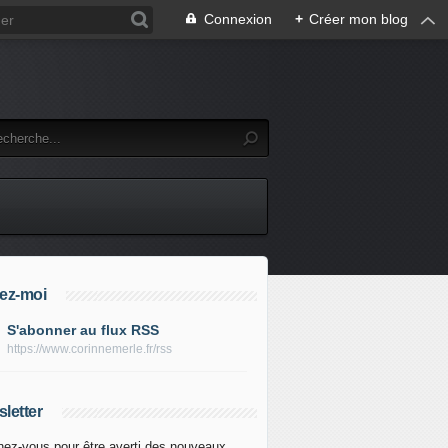
Connexion
+
Créer mon blog
ez-moi
S'abonner au flux RSS
https://www.corinnemerle.fr/rss
letter
ez-vous pour être averti des nouveaux