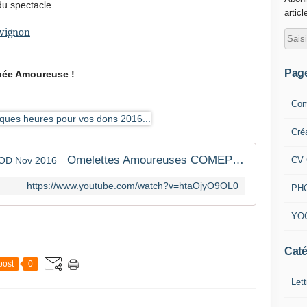
du spectacle.
articl
Avignon
Pag
née Amoureuse !
Com
Cré
Omelettes Amoureuses COMEPROD Nov 2016
CV 
https://www.youtube.com/watch?v=htaOjyO9OL0
PH
YO
Caté
post
0
Lett