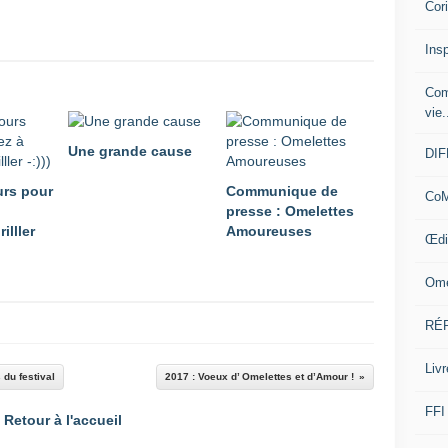
Cor
Insp
Com
vie.
Une grande cause
DI
urs pour
Communique de
CoM
presse : Omelettes
illler
Amoureuses
Œdi
Ome
RÉ
Livr
du festival
2017 : Voeux d’ Omelettes et d’Amour !
FFI
Retour à l'accueil