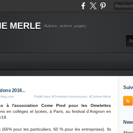
NE MERLE
Autrice, actrice, yogini,
Suiv
dons 2016...
-blog.com
Publié dans
#Omelettes Amoureuses
,
#Corinne Merle
sso à l'association Come Prod pour les Omelettes
ns en collèges et lycées, à Paris, au festival d’Avignon en
7/18.
News
(66% pour les particuliers, 60 % pour les entreprises). Ils
Abonn