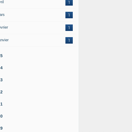
ril
1
ars
1
vrier
1
nvier
1
25
24
23
22
21
20
19