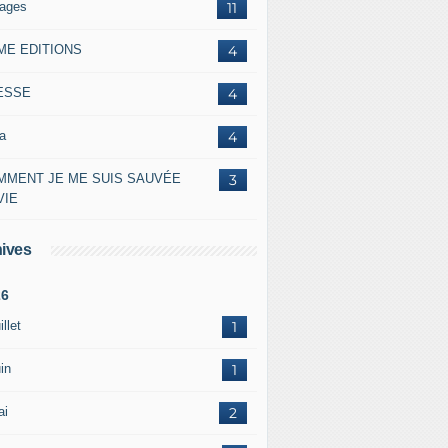
lages
11
ME EDITIONS
4
ESSE
4
a
4
MMENT JE ME SUIS SAUVÉE
3
VIE
ives
26
illet
1
in
1
ai
2