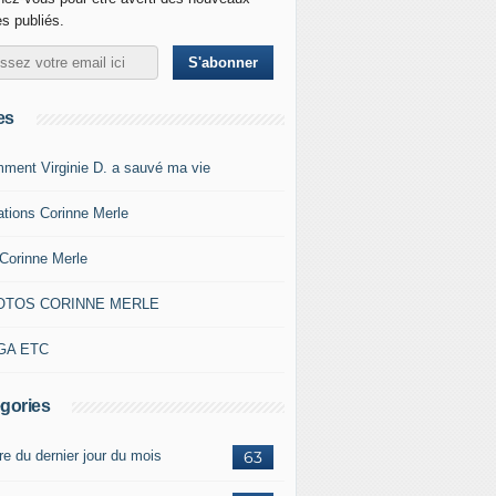
es publiés.
es
ment Virginie D. a sauvé ma vie
ations Corinne Merle
Corinne Merle
OTOS CORINNE MERLE
GA ETC
gories
re du dernier jour du mois
63