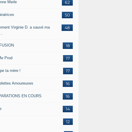
inne Merle
62
iratrices
50
ment Virginie D. a sauvé ma
48
...
FFUSION
18
e Prod
17
pe ta mère !
17
lettes Amoureuses
16
PARATIONS EN COURS
16
e
14
12