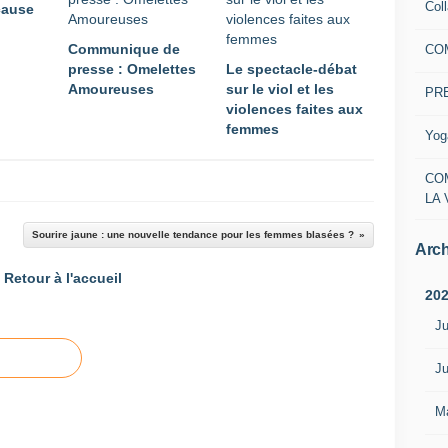
Col
cause
Communique de
CO
presse : Omelettes
Le spectacle-débat
Amoureuses
sur le viol et les
PR
violences faites aux
femmes
Yog
CO
LA 
Sourire jaune : une nouvelle tendance pour les femmes blasées ?
Arch
Retour à l'accueil
20
Ju
Ju
M