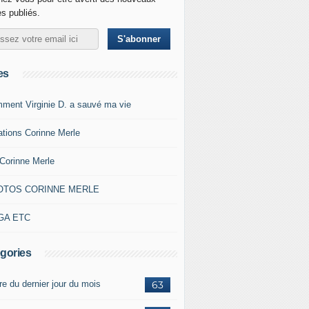
es publiés.
es
ment Virginie D. a sauvé ma vie
ations Corinne Merle
Corinne Merle
OTOS CORINNE MERLE
GA ETC
gories
re du dernier jour du mois
63