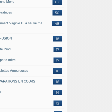
inne Merle
62
iratrices
50
ment Virginie D. a sauvé ma
48
...
FFUSION
18
e Prod
17
pe ta mère !
17
lettes Amoureuses
16
PARATIONS EN COURS
16
e
14
12