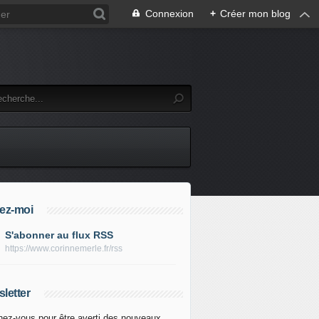
Connexion
+
Créer mon blog
ez-moi
S'abonner au flux RSS
https://www.corinnemerle.fr/rss
letter
ez-vous pour être averti des nouveaux