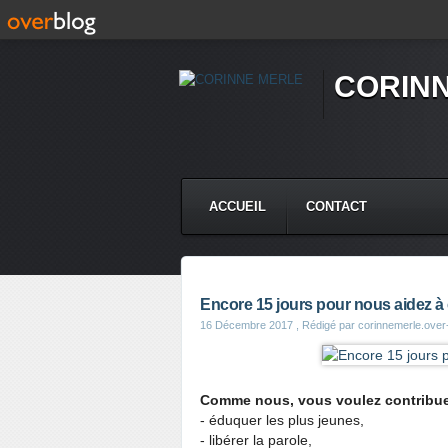
CORIN
ACCUEIL
CONTACT
Encore 15 jours pour nous aidez à con
16 Décembre 2017
, Rédigé par corinnemerle.over
Comme nous, vous voulez contribuer
- éduquer les plus jeunes,
- libérer la parole,