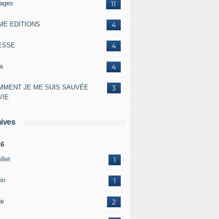
lages
11
ME EDITIONS
4
ESSE
4
a
4
MMENT JE ME SUIS SAUVÉE
3
VIE
ives
26
illet
1
in
1
ai
2