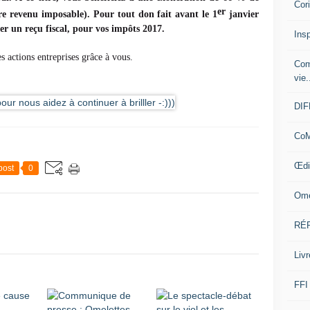
Cor
er
re revenu imposable). Pour tout don fait avant le 1
janvier
 un reçu fiscal, pour vos impôts 2017.
Insp
es actions entreprises grâce à vous.
Com
vie.
DI
CoM
Œdi
post
0
Ome
RÉ
Livr
FFI