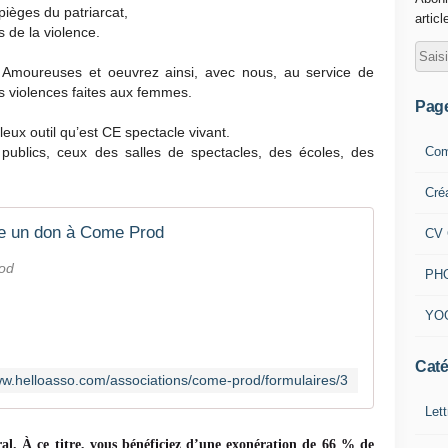
pièges du patriarcat,
articl
 de la violence.
 Amoureuses et oeuvrez ainsi, avec nous, au service de
s violences faites aux femmes.
Pag
eux outil qu’est CE spectacle vivant.
Com
 publics, ceux des salles de spectacles, des écoles, des
Cré
re un don à Come Prod
CV 
rod
PH
YO
Caté
ww.helloasso.com/associations/come-prod/formulaires/3
Lett
l. À ce titre, vous bénéficiez d’une exonération de 66 % de