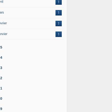
ril
1
ars
1
vrier
1
nvier
1
25
24
23
22
21
20
19