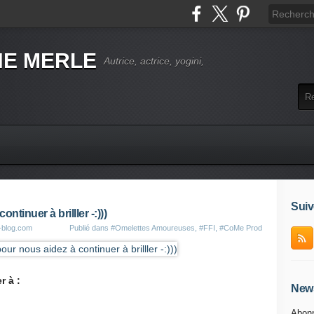
NE MERLE
Autrice, actrice, yogini,
Suiv
tinuer à brilller -:)))
-blog.com
Publié dans
#Omelettes Amoureuses
,
#FFI
,
#CoMe Prod
 à :
News
Abonn