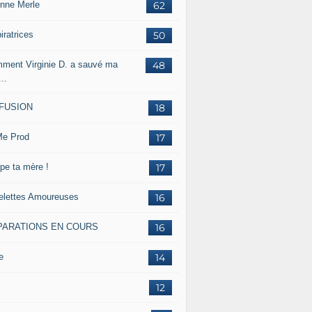
inne Merle
62
iratrices
50
ment Virginie D. a sauvé ma
48
...
FFUSION
18
e Prod
17
pe ta mère !
17
lettes Amoureuses
16
PARATIONS EN COURS
16
e
14
12