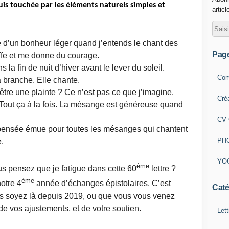
suis touchée par les éléments naturels simples et
articl
te d’un bonheur léger quand j’entends le chant des
Pag
fe et me donne du courage.
la fin de nuit d’hiver avant le lever du soleil.
Com
 branche. Elle chante.
-être une plainte ? Ce n’est pas ce que j’imagine.
Cré
? Tout ça à la fois. La mésange est généreuse quand
CV 
e pensée émue pour toutes les mésanges qui chantent
PH
e.
YO
ème
s pensez que je fatigue dans cette 60
lettre ?
ème
otre 4
année d’échanges épistolaires. C’est
Caté
s soyez là depuis 2019, ou que vous vous venez
de vos ajustements, et de votre soutien.
Lett