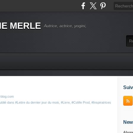
NE MERLE
Autrice, actrice, yogini,
Suiv
-blog.com
ublié dans
#Lettre du dernier jour du mois
,
#Livre
,
#CoMe Prod
,
#Inspiratrices
News
Abonn