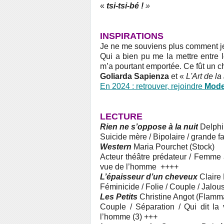
«
tsi-tsi-bé !
»
INSPIRATIONS
Je ne me souviens plus comment je 
Qui a bien pu me la mettre entre l
m’a pourtant emportée. Ce fût un c
Goliarda Sapienza
et «
L'Art de la
En 2024 : retrouver, rejoindre
Mode
LECTURE
Rien ne s’oppose à la nuit
Delphi
Suicide mère / Bipolaire / grande fa
Western
Maria Pourchet (Stock)
Acteur théâtre prédateur / Femme
vue de l’homme ++++
L’épaisseur d’un cheveux
Claire 
Féminicide / Folie / Couple / Jalou
Les Petits
Christine Angot (Flamm
Couple / Séparation / Qui dit la 
l’homme (3) +++