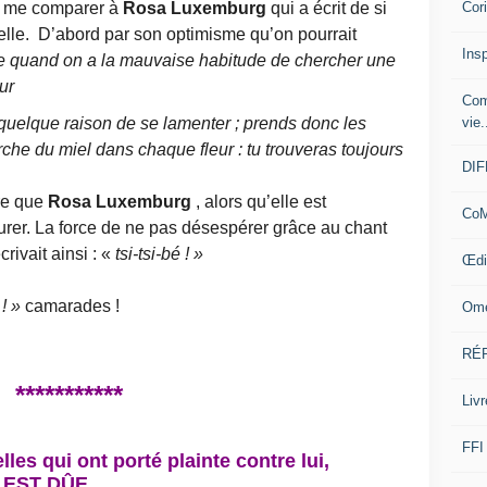
Cor
 me comparer à
Rosa Luxemburg
qui a écrit de si
’elle. D’abord par son optimisme qu’on pourrait
Insp
e quand on a la mauvaise habitude de chercher une
ur
Com
vie.
 quelque raison de se lamenter ; prends donc les
che du miel dans chaque fleur : tu trouveras toujours
DI
re que
Rosa Luxemburg
, alors qu’elle est
CoM
urer. La force de ne pas désespérer grâce au chant
rivait ainsi : «
tsi-tsi-bé ! »
Œdi
 ! »
camarades !
Ome
RÉ
***********
Livr
FFI
s qui ont porté plainte contre lui,
 EST DÛE