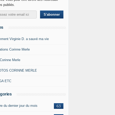
es publiés.
es
ment Virginie D. a sauvé ma vie
ations Corinne Merle
Corinne Merle
OTOS CORINNE MERLE
GA ETC
gories
re du dernier jour du mois
63