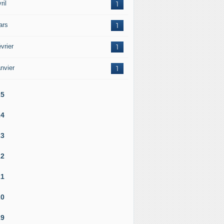
ril
1
ars
1
vrier
1
nvier
1
25
24
23
22
21
20
19