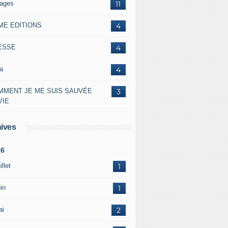
lages
11
ME EDITIONS
4
ESSE
4
a
4
MMENT JE ME SUIS SAUVÉE
3
VIE
ives
26
illet
1
in
1
ai
2