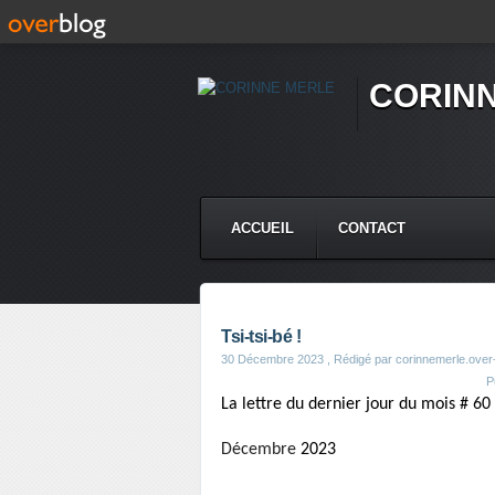
CORIN
ACCUEIL
CONTACT
Tsi-tsi-bé !
30 Décembre 2023
, Rédigé par corinnemerle.over
P
La lettre du dernier jour du mois # 60
Décembre
2023