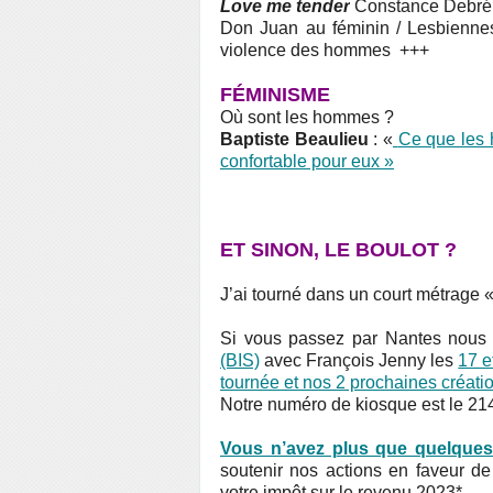
Love me tender
Constance Debré (
Don Juan au féminin / Lesbiennes
violence des hommes +++
FÉMINISME
Où sont les hommes ?
Baptiste Beaulieu
: «
Ce que les 
confortable pour eux »
ET SINON, LE BOULOT ?
J’ai tourné dans un court métrage 
Si vous passez par Nantes nous
(BIS)
avec François Jenny les
17 e
tournée et nos 2 prochaines créati
Notre numéro de kiosque est le 214
Vous n’avez plus que quelques
soutenir nos actions en faveur d
votre impôt sur le revenu 2023*.