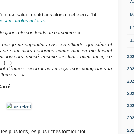
Av
’un réalisateur de 40 ans alors qu’elle en a 14… :
M
 sans règles ni lois
»
Fé
t toujours été son fonds de commerce
»,
Ja
 que je ne supportais pas son attitude, grossière et
 se sont alors retournés contre moi en me faisant
20
ai toujours refusé ensuite les films avec lui »,
se
s. (…)
nt l’équipe,
sinon il aurait reçu mon poing dans la
20
illeuses… »
20
Carré
:
20
20
20
20
es plus forts, les plus riches font leur loi.