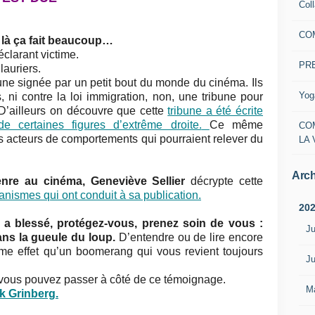
Col
CO
s là ça fait beaucoup…
éclarant victime.
PR
lauriers.
ibune signée par un petit bout du monde du cinéma. Ils
Yog
, ni contre la loi immigration, non, une tribune pour
D’ailleurs on découvre que cette
tribune a été écrite
certaines figures d’extrême droite.
Ce même
CO
 acteurs de comportements qui pourraient relever du
LA 
Arch
enre au cinéma, Geneviève Sellier
décrypte cette
anismes qui ont conduit à sa publication.
20
 a blessé, protégez-vous, prenez soin de vous :
Ju
ans la gueule du loup.
D’entendre ou de lire encore
me effet qu’un boomerang qui vous revient toujours
Ju
, vous pouvez passer à côté de ce témoignage.
M
 Grinberg.