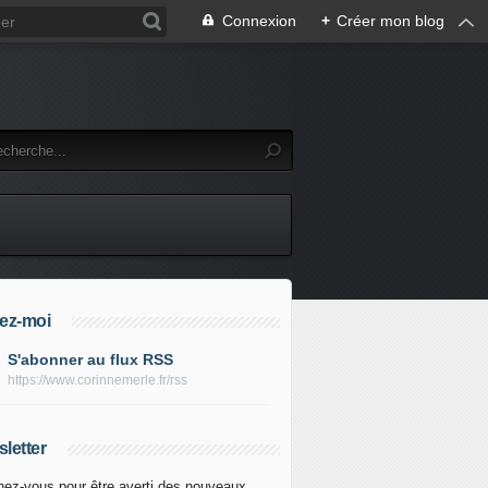
Connexion
+
Créer mon blog
ez-moi
S'abonner au flux RSS
https://www.corinnemerle.fr/rss
letter
ez-vous pour être averti des nouveaux