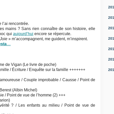
20
20
l’ai rencontrée.
20
es mains ? Sans rien connaître de son histoire, elle
hoc qui
aujourd’hui
encore se répercute.
20
 Joie
» m’accompagnent, me guident, m’inspirent.
sta
…
20
20
ne de Vigan (Le livre de poche)
mille / Écriture / Enquête sur la famille +++++++
20
 amoureuse / Couple improbable / Causse / Point de
Berest (Albin Michel)
sie / Point de vue de l’homme (2) +++
arion)
vérité ? / Les enfants au milieu / Point de vue de