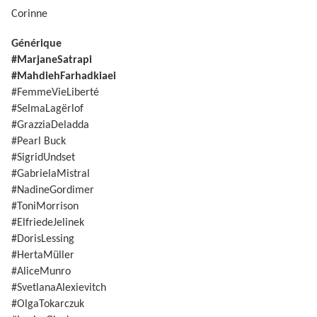
Corinne
Générique
#MarjaneSatrapi
#MahdiehFarhadkiaei
#FemmeVieLiberté
#SelmaLagërlof
#GrazziaDeladda
#Pearl Buck
#SigridUndset
#GabrielaMistral
#NadineGordimer
#ToniMorrison
#ElfriedeJelinek
#DorisLessing
#HertaMüller
#AliceMunro
#SvetlanaAlexievitch
#OlgaTokarczuk