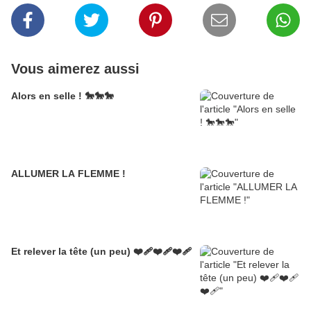
Vous aimerez aussi
Alors en selle ! 🐎🐎🐎
ALLUMER LA FLEMME !
Et relever la tête (un peu) ❤️‍🩹❤️‍🩹❤️‍🩹