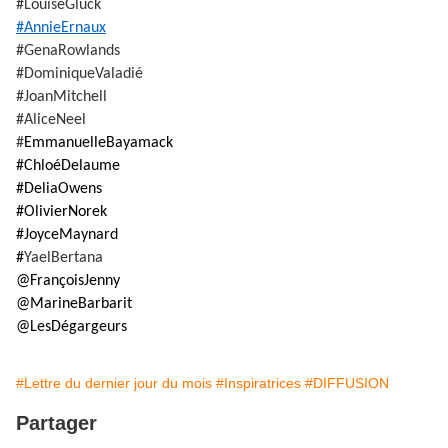
#LouiseGluck
#AnnieErnaux
#GenaRowlands
#DominiqueValadié
#JoanMitchell
#AliceNeel
#
EmmanuelleBayamack
#ChloéDelaume
#DeliaOwens
#OlivierNorek
#JoyceMaynard
#
YaelBertana
@FrançoisJenny
@MarineBarbarit
@LesDégargeurs
#Lettre du dernier jour du mois
#Inspiratrices
#DIFFUSION
Partager