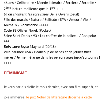
46 ans / Célibataire / Monde littéraire / Sorcière / Sororité /
ème
ère
2
lecture meilleure que la 1
++++
Là où chantent les écrevisses
Delia Owens (Seuil)
Fille des marais / Nature / Solitude / KYA / Amour / Viol /
Animaux / Robinsonne +++++
Code 93
Olivier Norek (Pocket)
Seine Saint Denis / 93 / Les chiffres de la police… / Bon polar
+++
Baby Love
Joyce Maynard (10/18)
Ville paumée USA / Beaucoup de bébés et de jeunes filles
mères / Je me mélange dans les personnages jusqu’au tournis !
++++
FÉMINISME
Je vous parlais d’elle le mois dernier, avec son film super 8, et
joie immense,
le prix Nobel de littérature décerné à cette