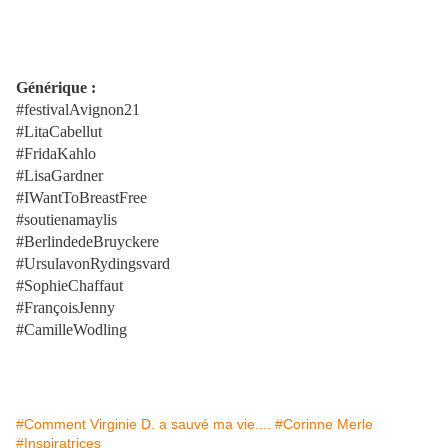
Générique :
#festivalAvignon21
#LitaCabellut
#FridaKahlo
#LisaGardner
#IWantToBreastFree
#soutienamaylis
#BerlindedeBruyckere
#UrsulavonRydingsvard
#SophieChaffaut
#FrançoisJenny
#CamilleWodling
#Comment Virginie D. a sauvé ma vie....
#Corinne Merle
#Inspiratrices