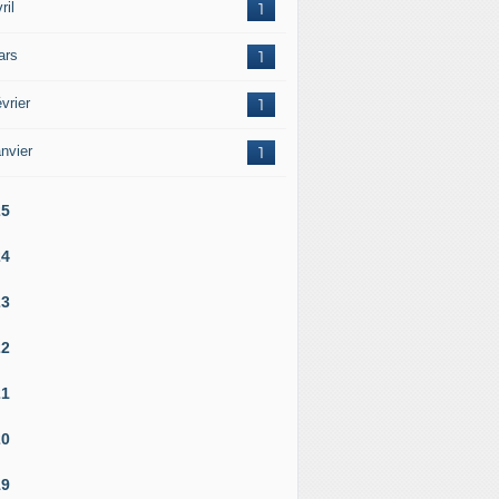
ril
1
ars
1
vrier
1
nvier
1
25
24
23
22
21
20
19