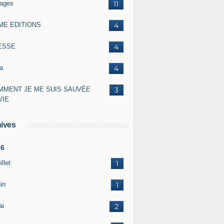
lages
11
ME EDITIONS
4
ESSE
4
a
4
MMENT JE ME SUIS SAUVÉE
3
VIE
ives
26
illet
1
in
1
ai
2