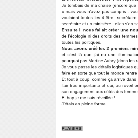
Je tombais de ma chaise (encore que le
« mais vous n’avez pas compris : vous p
voulaient toutes les 4 être...secrétair
secrétaire et un ministère : elles s’en so
Ensuite il nous fallait créer une no
de l’écologie ni des droits des femmes
toutes les politiques.
Nous avons créé les 2 premiers mini
et c’est là que j’ai eu une illuminatio
pourquoi pas Martine Aubry (dans les r
Je vous passe les détails logistiques q
faire en sorte que tout le monde rentre à
Et tout à coup, comme ça arrive dans 
l’air très importante et qui, au réveil
son engagement aux côtés des femmes et
Et hop je me suis réveillée !
J’étais en pleine forme.
PLAISIRS