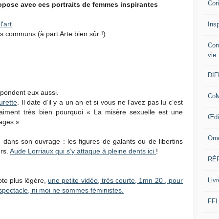
Cor
opose avec ces portraits de femmes inspirantes
l'art
Insp
s communs (à part Arte bien sûr !)
Com
vie.
DI
épondent eux aussi.
CoM
urette
. Il date d’il y a un an et si vous ne l’avez pas lu c’est
vraiment très bien pourquoi « La misère sexuelle est une
Œdi
vages »
Ome
 dans son ouvrage : les figures de galants ou de libertins
urs.
Aude Lorriaux qui s’y attaque à pleine dents ici
!
RÉ
Livr
ote plus légère,
une petite vidéo, très courte, 1mn 20 , pour
spectacle, ni moi ne sommes féministes.
FFI