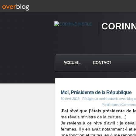
CORIN
ACCUEIL
CONTACT
Moi, Présidente de la République
30 Avril 2019
, Rédigé par corinnemerle.over-blog.
Publié dans
#Comment V
J’ai rêvé que j’étais présidente de l
me rêvais ministre de la culture…)
Je reviens à ce rêve d’avril : je dev
femmes. Il y en avait notamment 4 et ell
une fonction et toutes les 4 me répondai