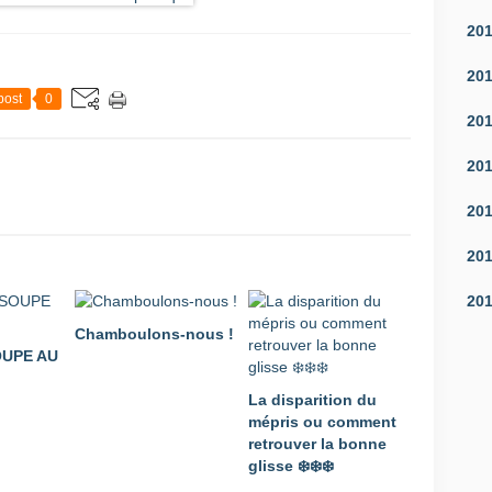
20
20
post
0
20
20
20
20
20
Chamboulons-nous !
OUPE AU
La disparition du
mépris ou comment
retrouver la bonne
glisse ❄️❄️❄️