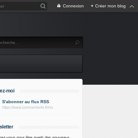
Connexion
+
Créer mon blog
ez-moi
S'abonner au flux RSS
https://www.corinnemerle.fr/rss
letter
ez-vous pour être averti des nouveaux