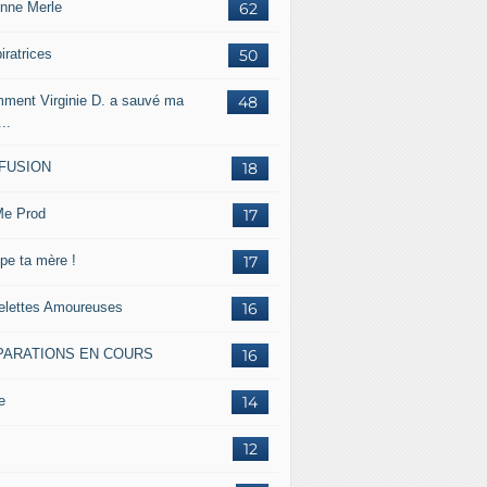
inne Merle
62
iratrices
50
ment Virginie D. a sauvé ma
48
...
FFUSION
18
e Prod
17
pe ta mère !
17
lettes Amoureuses
16
PARATIONS EN COURS
16
e
14
12