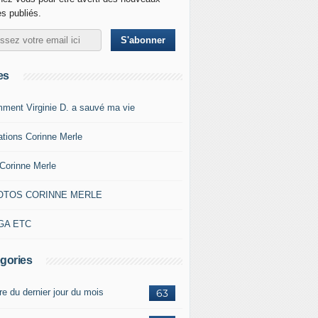
es publiés.
es
ment Virginie D. a sauvé ma vie
ations Corinne Merle
Corinne Merle
OTOS CORINNE MERLE
GA ETC
gories
re du dernier jour du mois
63