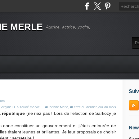
NE MERLE
Autrice, actrice, yogini,
Suiv
com
irginie D. a sauvé ma vie....
,
#Corinne Merle
,
#Lettre du dernier jour du mois
a république
(ne riez pas ! Lors de l’élection de Sarkozy je
ais donc constituer un gouvernement et j’étais entourée de
News
es étaient jeunes et brillantes. Je leur proposais de choisir
ent : secrétaire !
Abonn