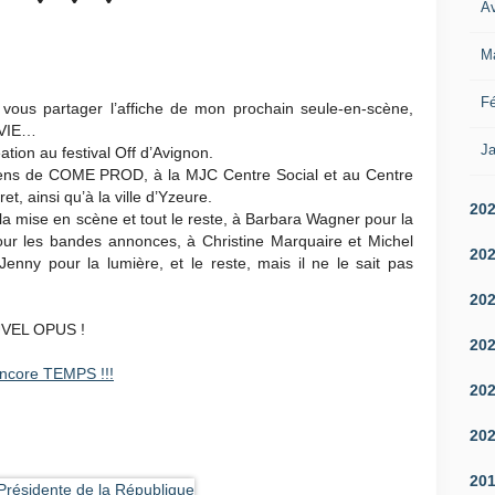
Av
M
Fé
e vous partager l’affiche de mon prochain seule-en-scène,
 VIE…
Ja
tion au festival Off d’Avignon.
ns de COME PROD, à la MJC Centre Social et au Centre
, ainsi qu’à la ville d’Yzeure.
20
a mise en scène et tout le reste, à Barbara Wagner pour la
pour les bandes annonces, à Christine Marquaire et Michel
20
Jenny pour la lumière, et le reste, mais il ne le sait pas
20
VEL OPUS !
20
 encore TEMPS !!!
20
20
20