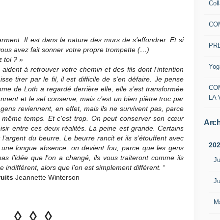
Col
CO
ment. Il est dans la nature des murs de s’effondrer. Et si
PR
vous avez fait sonner votre propre trompette (…)
 toi ? »
Yog
s aident à retrouver votre chemin et des fils dont l’intention
sse tirer par le fil, il est difficile de s’en défaire. Je pense
CO
mme de Loth a regardé derrière elle, elle s’est transformée
LA 
nnent et le sel conserve, mais c’est un bien piètre troc par
gens reviennent, en effet, mais ils ne survivent pas, parce
n même temps. Et c’est trop. On peut conserver son cœur
Arch
sir entre ces deux réalités. La peine est grande. Certains
 l’argent du beurre. Le beurre rancit et ils s’étouffent avec
20
rès une longue absence, on devient fou, parce que les gens
pas l’idée que l’on a changé, ils vous traiteront comme ils
Ju
re indifférent, alors que l’on est simplement différent.
“
ruits
Jeannette Winterson
Ju
M
◊ ◊ ◊