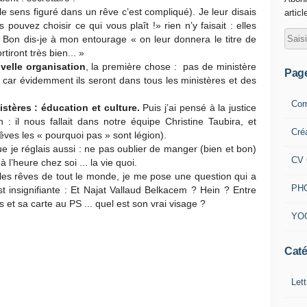
 sens figuré dans un rêve c’est compliqué). Je leur disais
articl
ouvez choisir ce qui vous plaît !» rien n’y faisait : elles
e. Bon dis-je à mon entourage « on leur donnera le titre de
rtiront très bien... »
uvelle organisation
, la première chose : pas de ministère
Pag
 car évidemment ils seront dans tous les ministères et des
Com
stères : éducation et culture.
Puis j’ai pensé à la justice
n : il nous fallait dans notre équipe Christine Taubira, et
Cré
êves les « pourquoi pas » sont légion).
ue je réglais aussi : ne pas oublier de manger (bien et bon)
CV 
 l’heure chez soi ... la vie quoi.
les rêves de tout le monde, je me pose une question qui a
PH
 est insignifiante : Et Najat Vallaud Belkacem ? Hein ? Entre
 sa carte au PS ... quel est son vrai visage ?
YO
Caté
Lett