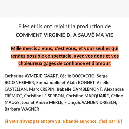
Elles et ils ont rejoint la production de
COMMENT VIRGINIE D. A SAUVÉ MA VIE
Mille mercis à vous, c’est vous, et vous seul.es qui
rendez possible ce spectacle, avec vos dons et vos
chaleureux gages de confiance et d’amour.
Catherine AYMERIE-FAVART, Cécile BOCCACCIO, Serge
BODENHEIMER,​ Emmanuelle et Alain BONNET, Arielle
CASTELLAN, Marc CREPIN, Isabelle DAMBLEMONT, Alexandre
FRÉMIOT, Christine LE SERBON, Christine MARQUAIRE, Céline
MAUGE, Joss et André MERLE, François VANDEN DRIESCH,
Barbara WAGNER
Si vous n’avez pas encore vu la bande annonce, c’est par là
!